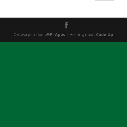
Ontworpen door:
@Pi-Apps
| Hosting door:
Code-Up