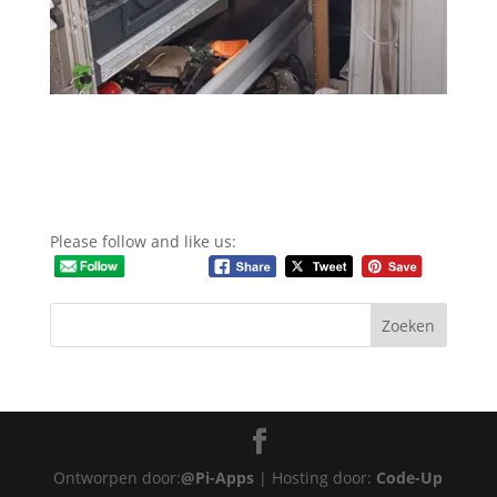
Please follow and like us:
Ontworpen door:
@Pi-Apps
| Hosting door:
Code-Up