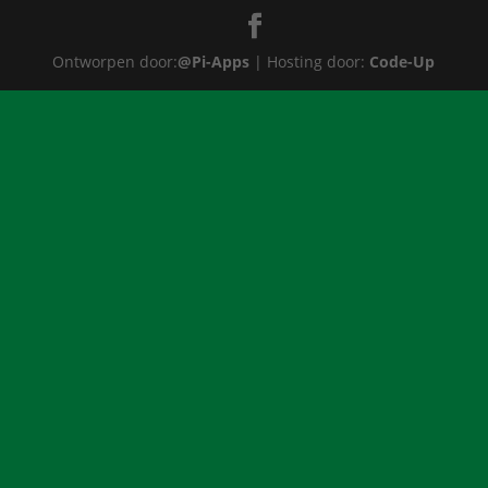
Ontworpen door:
@Pi-Apps
| Hosting door:
Code-Up