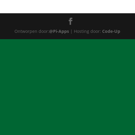
Ontworpen door:
@Pi-Apps
| Hosting door:
Code-Up