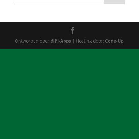
Ontworpen door:
@Pi-Apps
| Hosting door:
Code-Up