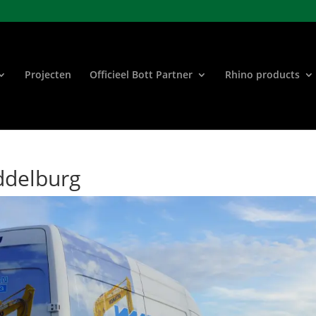
Projecten
Officieel Bott Partner
Rhino products
delburg