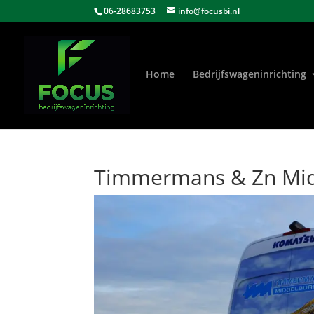
06-28683753
info@focusbi.nl
Home
Bedrijfswageninrichting
Timmermans & Zn Mid